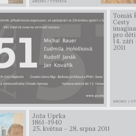
ARCHIV / VÝSTAVA
Tomáš 
Cesty
imaginac
pro děti
14. září
2011
ARCHIV / V
Joža Uprka
1861–1940
25. května – 28. srpna 2011