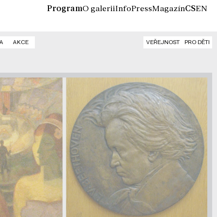
Program
O galerii
Info
Press
Magazín
CS
EN
A
AKCE
VEŘEJNOST
PRO DĚTI