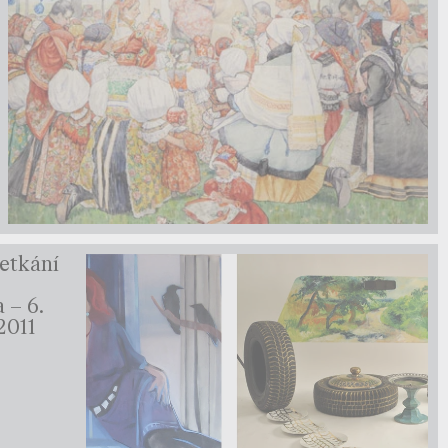
etkání
a – 6.
2011