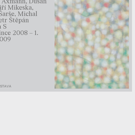
š Axmann, Dušan
iří Mikeska,
Šarše, Michal
Petr Štěpán
a S
ince 2008 – 1.
2009
ÝSTAVA