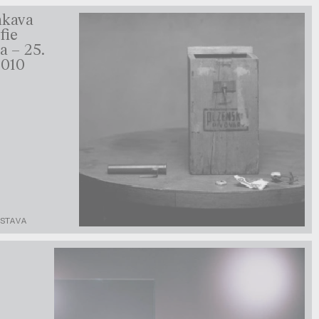
nkava
fie
a – 25.
2010
ÝSTAVA