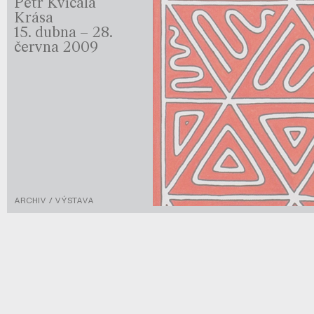
Petr Kvíčala
Krása
15. dubna – 28.
června 2009
ARCHIV / VÝSTAVA