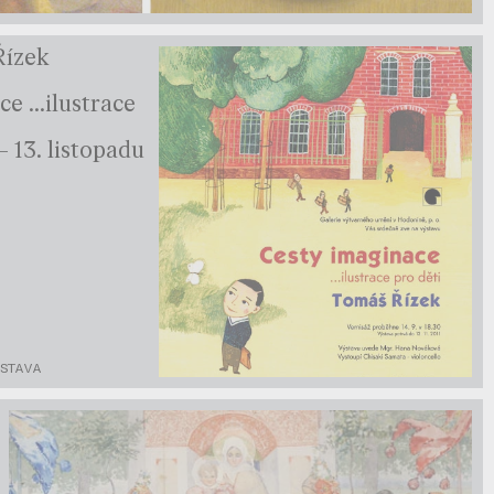
Řízek
e ...ilustrace
 – 13. listopadu
ÝSTAVA