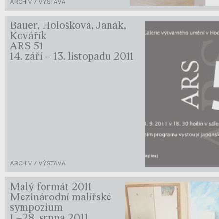
ARCHIV / VÝSTAVA
Bauer, Hološková, Janák,
Kovářík
ARS 51
14. září – 13. listopadu 2011
ARCHIV / VÝSTAVA
Malý formát 2011
Mezinárodní malířské
sympozium
1.–28. srpna 2011