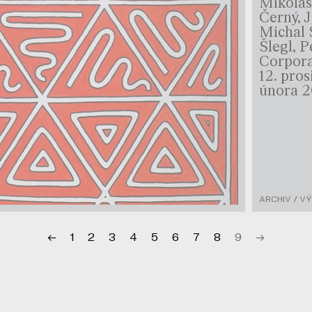
Mikolá
Černý, J
Michal 
Šlegl, 
Corpor
12. pros
února 
ARCHIV / V
←
1
2
3
4
5
6
7
8
9
→