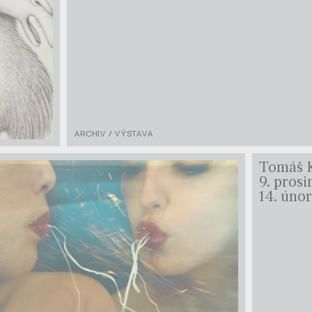
ARCHIV / VÝSTAVA
Tomáš 
9. pros
14. úno