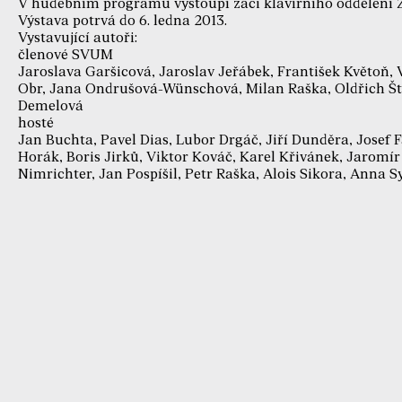
V hudebním programu vystoupí žáci klavírního oddělení 
Výstava potrvá do 6. ledna 2013.
Vystavující autoři:
členové SVUM
Jaroslava Garšicová, Jaroslav Jeřábek, František Květoň,
Obr, Jana Ondrušová-Wünschová, Milan Raška, Oldřich Ště
Demelová
hosté
Jan Buchta, Pavel Dias, Lubor Drgáč, Jiří Dunděra, Josef F
Horák, Boris Jirků, Viktor Kováč, Karel Křivánek, Jaromí
Nimrichter, Jan Pospíšil, Petr Raška, Alois Sikora, Anna 