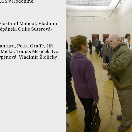
ZUŠ v Hodoníně.
 Vlastimil Mahdal, Vladimír
pánek, Otilie Šuterová-
antura, Petra Graffe, Jiří
r Míčka, Tomáš Měsíček, Ivo
Sypěnová, Vladimír Židlický