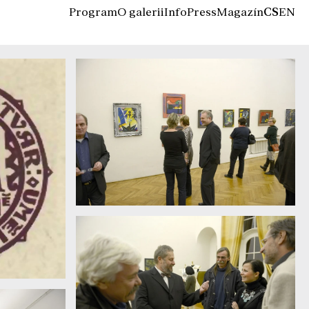
Program
O galerii
Info
Press
Magazín
CS
EN