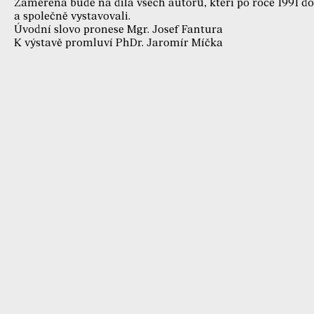
Zaměřena bude na díla všech autorů, kteří po roce 1991 d
a společně vystavovali.
Úvodní slovo pronese Mgr. Josef Fantura
K výstavě promluví PhDr. Jaromír Míčka