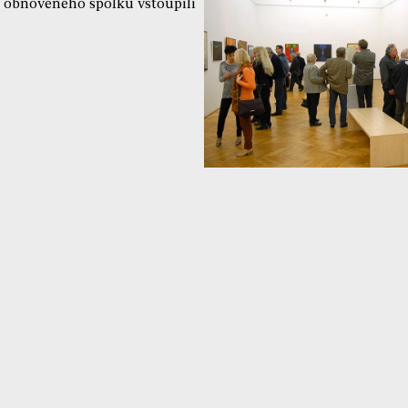
o obnoveného spolku vstoupili