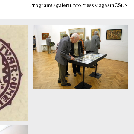
Program
O galerii
Info
Press
Magazín
CS
EN