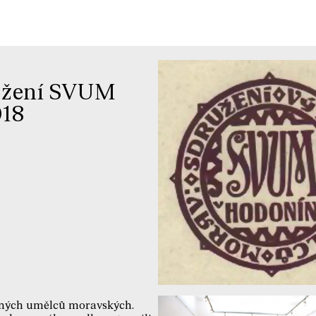
aložení SVUM
018
arných umělců moravských.