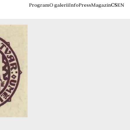
Program
O galerii
Info
Press
Magazín
CS
EN