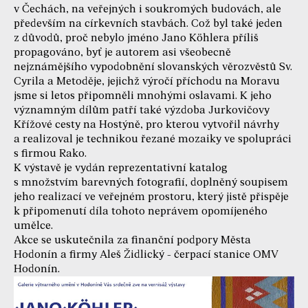
v Čechách, na veřejných i soukromých budovách, ale
především na církevních stavbách. Což byl také jeden
z důvodů, proč nebylo jméno Jano Köhlera příliš
propagováno, byť je autorem asi všeobecně
nejznámějšího vypodobnění slovanských věrozvěstů Sv.
Cyrila a Metoděje, jejichž výročí příchodu na Moravu
jsme si letos připomněli mnohými oslavami. K jeho
významným dílům patří také výzdoba Jurkovičovy
Křížové cesty na Hostýně, pro kterou vytvořil návrhy
a realizoval je technikou řezané mozaiky ve spolupráci
s firmou Rako.
K výstavě je vydán reprezentativní katalog
s množstvím barevných fotografií, doplněný soupisem
jeho realizací ve veřejném prostoru, který jistě přispěje
k připomenutí díla tohoto neprávem opomíjeného
umělce.
Akce se uskutečnila za finanční podpory Města
Hodonín a firmy Aleš Židlický - čerpací stanice OMV
Hodonín.