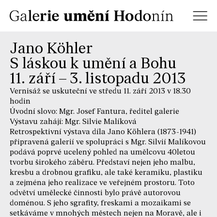
Jano Köhler
S láskou k umění a Bohu
11. září – 3. listopadu 2013
Vernisáž se uskuteční ve středu 11. září 2013 v 18.30
hodin
Úvodní slovo: Mgr. Josef Fantura, ředitel galerie
Výstavu zahájí: Mgr. Silvie Malíková
Retrospektivní výstava díla Jano Köhlera (1873-1941)
připravená galerií ve spolupráci s Mgr. Silvií Malíkovou
podává poprvé ucelený pohled na umělcovu 40letou
tvorbu širokého záběru. Představí nejen jeho malbu,
kresbu a drobnou grafiku, ale také keramiku, plastiku
a zejména jeho realizace ve veřejném prostoru. Toto
odvětví umělecké činnosti bylo právě autorovou
doménou. S jeho sgrafity, freskami a mozaikami se
setkáváme v mnohých městech nejen na Moravě, ale i