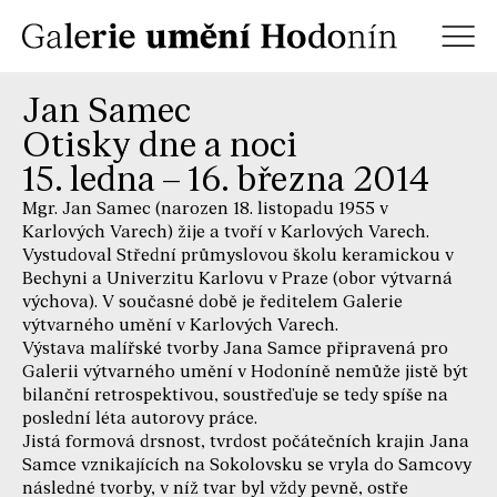
Jan Samec
Otisky dne a noci
15. ledna – 16. března 2014
Mgr. Jan Samec (narozen 18. listopadu 1955 v
Karlových Varech) žije a tvoří v Karlových Varech.
Vystudoval Střední průmyslovou školu keramickou v
Bechyni a Univerzitu Karlovu v Praze (obor výtvarná
výchova). V současné době je ředitelem Galerie
výtvarného umění v Karlových Varech.
Výstava malířské tvorby Jana Samce připravená pro
Galerii výtvarného umění v Hodoníně nemůže jistě být
bilanční retrospektivou, soustřeďuje se tedy spíše na
poslední léta autorovy práce.
Jistá formová drsnost, tvrdost počátečních krajin Jana
Samce vznikajících na Sokolovsku se vryla do Samcovy
následné tvorby, v níž tvar byl vždy pevně, ostře