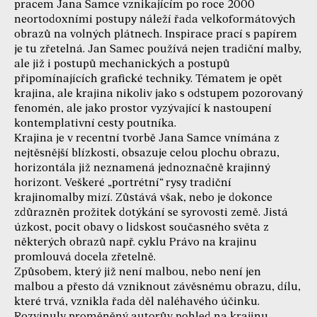
pracem Jana Samce vznikajícím po roce 2000
neortodoxními postupy náleží řada velkoformátových
obrazů na volných plátnech. Inspirace prací s papírem
je tu zřetelná. Jan Samec používá nejen tradiční malby,
ale již i postupů mechanických a postupů
připomínajících grafické techniky. Tématem je opět
krajina, ale krajina nikoliv jako s odstupem pozorovaný
fenomén, ale jako prostor vyzývající k nastoupení
kontemplativní cesty poutníka.
Krajina je v recentní tvorbě Jana Samce vnímána z
nejtěsnější blízkosti, obsazuje celou plochu obrazu,
horizontála již neznamená jednoznačně krajinný
horizont. Veškeré „portrétní“ rysy tradiční
krajinomalby mizí. Zůstává však, nebo je dokonce
zdůrazněn prožitek dotýkání se syrovosti země. Jistá
úzkost, pocit obavy o lidskost současného světa z
některých obrazů např. cyklu Právo na krajinu
promlouvá docela zřetelně.
Způsobem, který již není malbou, nebo není jen
malbou a přesto dá vzniknout závěsnému obrazu, dílu,
které trvá, vznikla řada děl naléhavého účinku.
Rozvinuly proměněný autorův pohled na krajinu,