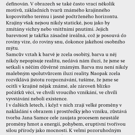
definován. V obrazech se také často vrací několik
motivů, základních tvarů známého krajinného
kopcovitého terénu i jasně podtrženého horizontu.
Krajiny však nejsou nikdy statické, jsou jako by
zmítány vichry nebo vnitřními pnutími. Jejich
barevnost je takřka zásadně ireálná, což je posouvá do
roviny vize, do roviny snu, dokonce jakéhosi osobního
mýtu.
Samcův vztah k barvě je zcela osobitý, barva u něj
nikdy nepopisuje realitu, nedává nám iluzi, že jsme se
setkali s něčím důvěrně známým. Barva mu není nikdy
malebným spolutvůrcem iluzí reality. Naopak zcela
rozviklává jistotu rozpoznávání, tušíme, že jsme se
ocitli v krajině nějak známé, ale zároveň blízko
počátků věcí, ve chvíli vroucího vznikání, ve chvíli
vyvstávání neboli existence.
I v dalších letech, i když v nich zrají velké proměny v
nakládání s obrazem i prostředky jeho vzniku, zůstává
tvorba Jana Samce cele zaujata procesem neustálé
proměny hmot a energií, pohybem, eruptivní tvořivou
silou přírody jako mocnosti. K velmi pozoruhodným