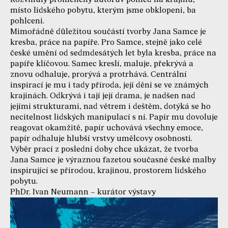
místo lidského pobytu, kterým jsme obklopeni, ba
pohlceni.
Mimořádně důležitou součástí tvorby Jana Samce je
kresba, práce na papíře. Pro Samce, stejně jako celé
české umění od sedmdesátých let byla kresba, práce na
papíře klíčovou. Samec kreslí, maluje, překrývá a
znovu odhaluje, prorývá a protrhává. Centrální
inspirací je mu i tady příroda, její dění se ve známých
krajinách. Odkrývá i tají její drama, je nadšen nad
jejími strukturami, nad větrem i deštěm, dotýká se ho
necitelnost lidských manipulací s ní. Papír mu dovoluje
reagovat okamžitě, papír uchovává všechny emoce,
papír odhaluje hlubší vrstvy umělcovy osobnosti.
Výběr prací z poslední doby chce ukázat, že tvorba
Jana Samce je výraznou fazetou současné české malby
inspirující se přírodou, krajinou, prostorem lidského
pobytu.
PhDr. Ivan Neumann – kurátor výstavy