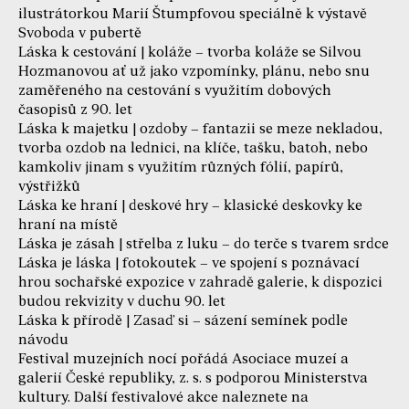
ilustrátorkou Marií Štumpfovou speciálně k výstavě
Svoboda v pubertě
Láska k cestování | koláže – tvorba koláže se Silvou
Hozmanovou ať už jako vzpomínky, plánu, nebo snu
zaměřeného na cestování s využitím dobových
časopisů z 90. let
Láska k majetku | ozdoby – fantazii se meze nekladou,
tvorba ozdob na lednici, na klíče, tašku, batoh, nebo
kamkoliv jinam s využitím různých fólií, papírů,
výstřižků
Láska ke hraní | deskové hry – klasické deskovky ke
hraní na místě
Láska je zásah | střelba z luku – do terče s tvarem srdce
Láska je láska | fotokoutek – ve spojení s poznávací
hrou sochařské expozice v zahradě galerie, k dispozici
budou rekvizity v duchu 90. let
Láska k přírodě | Zasaď si – sázení semínek podle
návodu
Festival muzejních nocí pořádá Asociace muzeí a
galerií České republiky, z. s. s podporou Ministerstva
kultury. Další festivalové akce naleznete na