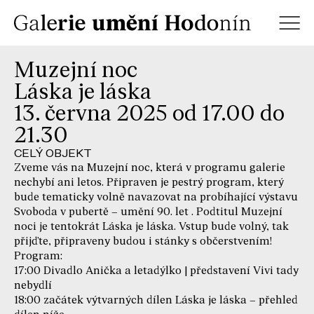
Muzejní noc
Láska je láska
13. června 2025 od 17.00 do
21.30
CELÝ OBJEKT
Zveme vás na Muzejní noc, která v programu galerie
nechybí ani letos. Připraven je pestrý program, který
bude tematicky volně navazovat na probíhající výstavu
Svoboda v pubertě – umění 90. let . Podtitul Muzejní
noci je tentokrát Láska je láska. Vstup bude volný, tak
přijďte, připraveny budou i stánky s občerstvením!
Program:
17:00 Divadlo Anička a letadýlko | představení Vivi tady
nebydlí
18:00 začátek výtvarných dílen Láska je láska – přehled