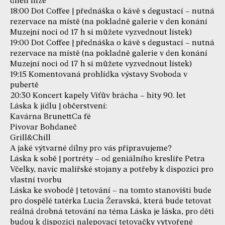
dílen níže
18:00 Dot Coffee | přednáška o kávě s degustací – nutná
rezervace na místě (na pokladně galerie v den konání
Muzejní noci od 17 h si můžete vyzvednout lístek)
19:00 Dot Coffee | přednáška o kávě s degustací – nutná
rezervace na místě (na pokladně galerie v den konání
Muzejní noci od 17 h si můžete vyzvednout lístek)
19:15 Komentovaná prohlídka výstavy Svoboda v
pubertě
20:30 Koncert kapely Víťův brácha – hity 90. let
Láska k jídlu | občerstvení:
Kavárna BrunettCa fé
Pivovar Bohdaneč
Grill&Chill
A jaké výtvarné dílny pro vás připravujeme?
Láska k sobě | portréty – od geniálního kreslíře Petra
Včelky, navíc malířské stojany a potřeby k dispozici pro
vlastní tvorbu
Láska ke svobodě | tetování – na tomto stanovišti bude
pro dospělé tatérka Lucia Žeravská, která bude tetovat
reálná drobná tetování na téma Láska je láska, pro děti
budou k dispozici nalepovací tetovačky vytvořené