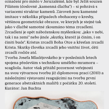
označení pro místo v Jeruzalémě, kde byl Ježíš souzen
Pilátem (doslovně „kamenná dlažba“) – si pohrává s
variacemi struktur kamenů. Zároveň jsou kamenné
imitace v několika případech obohaceny o kresby,
většinou geometrické obrazce, ve kterých je stejně tak
jako v dlažbě samotné zkoumáno téma zrcadlení.
Zrcadlení je opět náboženskou myšlenkou: „jako v nebi,
tak i na zemi“ nebo jinde „skutky, kteréž já činím, i on
činiti bude“. Kristus zrcadlí Boha Otce a křesťan zrcadlí
Krista. Skutky člověka zrcadlí jeho vnitřní život, děti
zrcadlí rodiče atd.
Tvorba Josefa Mladějovského je v posledních letech
spojena především s technikou umělého mramoru –
scagliola. Autor však přitáhl pozornost veřejnosti
na svou výtvarnou tvorbu již diplomovou prací (2010) a
následnými výstavami reagujícími na tvorbu první
generace abstraktních malířů z počátku 20. století.
Kurátor: Jan Buchta