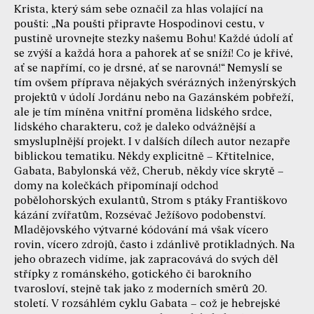
Krista, který sám sebe označil za hlas volající na
poušti: „Na poušti připravte Hospodinovi cestu, v
pustině urovnejte stezky našemu Bohu! Každé údolí ať
se zvýší a každá hora a pahorek ať se sníží! Co je křivé,
ať se napřímí, co je drsné, ať se narovná!“ Nemyslí se
tím ovšem příprava nějakých svérázných inženýrských
projektů v údolí Jordánu nebo na Gazánském pobřeží,
ale je tím míněna vnitřní proměna lidského srdce,
lidského charakteru, což je daleko odvážnější a
smysluplnější projekt. I v dalších dílech autor nezapře
biblickou tematiku. Někdy explicitně – Křtitelnice,
Gabata, Babylonská věž, Cherub, někdy více skrytě –
domy na kolečkách připomínají odchod
pobělohorských exulantů, Strom s ptáky Františkovo
kázání zvířatům, Rozsévač Ježíšovo podobenství.
Mladějovského výtvarné kódování má však vícero
rovin, vícero zdrojů, často i zdánlivě protikladných. Na
jeho obrazech vidíme, jak zapracovává do svých děl
střípky z románského, gotického či barokního
tvarosloví, stejně tak jako z moderních směrů 20.
století. V rozsáhlém cyklu Gabata – což je hebrejské