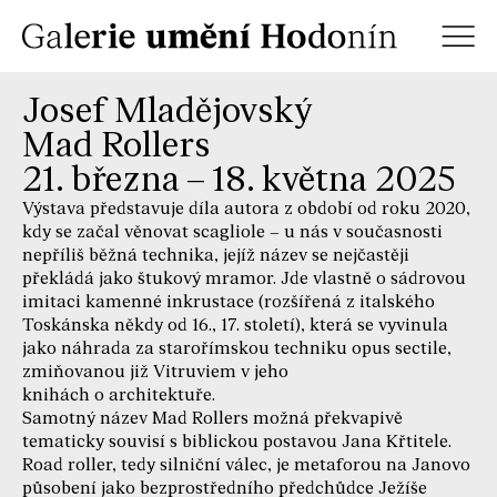
Josef Mladějovský
Mad Rollers
21. března – 18. května 2025
Výstava představuje díla autora z období od roku 2020,
kdy se začal věnovat scagliole – u nás v současnosti
nepříliš běžná technika, jejíž název se nejčastěji
překládá jako štukový mramor. Jde vlastně o sádrovou
imitaci kamenné inkrustace (rozšířená z italského
Toskánska někdy od 16., 17. století), která se vyvinula
jako náhrada za starořímskou techniku opus sectile,
zmiňovanou již Vitruviem v jeho
knihách o architektuře.
Samotný název Mad Rollers možná překvapivě
tematicky souvisí s biblickou postavou Jana Křtitele.
Road roller, tedy silniční válec, je metaforou na Janovo
působení jako bezprostředního předchůdce Ježíše