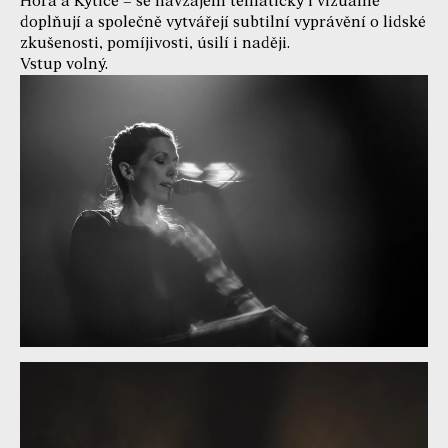
Hora a Kytice – se navzájem tematicky i vizuálně
doplňují a společně vytvářejí subtilní vyprávění o lidské
zkušenosti, pomíjivosti, úsilí i naději.
Vstup volný.