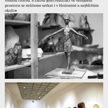
volnou tvorbu. S řadou jeho realizací ve veřejném
prostoru se můžeme setkat i v Hodoníně a nejbližším
okolí.w