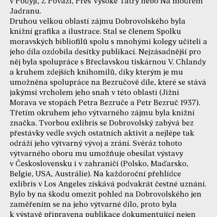
v Podyjí, Z Pováží, Přes Vysoké Tatry nebo Na modrém
Jadranu.
Druhou velkou oblastí zájmu Dobrovolského byla
knižní grafika a ilustrace. Stal se členem Spolku
moravských bibliofilů spolu s mnohými kolegy učiteli a
jeho díla ozdobila desítky publikací. Nejzásadnější pro
něj byla spolupráce s Břeclavskou tiskárnou V. Chlandy
a kruhem zdejších knihomilů, díky kterým je mu
umožněna spolupráce na Bezručově díle, které se stává
jakýmsi vrcholem jeho snah v této oblasti (Jižní
Morava ve stopách Petra Bezruče a Petr Bezruč 1937).
Třetím okruhem jeho výtvarného zájmu byla knižní
značka. Tvorbou exlibris se Dobrovolský zabývá bez
přestávky vedle svých ostatních aktivit a nejlépe tak
odráží jeho výtvarný vývoj a zrání. Svéráz tohoto
výtvarného oboru mu umožňuje obesílat výstavy
v Československu i v zahraničí (Polsko, Maďarsko,
Belgie, USA, Austrálie). Na každoroční přehlídce
exlibris v Los Angeles získává podvakrát čestné uznání.
Bylo by na škodu omezit pohled na Dobrovolského jen
zaměřením se na jeho výtvarné dílo, proto byla
k výstavě připravena publikace dokumentující nejen