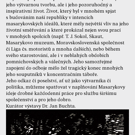
jeho výtvarnou tvorbu, ale i jeho pozoruhodný a
inspirativní život. Život, který byl v mnohém spjat
s budováním naší republiky v intencích
masarykovských ideálů, které měly největší vliv na jeho
životní směřování a které prokázal nejen svou prací
v mnohých spolcích (např. T. J. Sokol, Skaut,
Masarykovo muzeum, Moravskoslovenská společnost
či Liga čs. motoristů a mnoha dalších), nebo během
svého starostování, ale i v neblahých obdobích
pomnichovských a válečných. Jeho samozřejmé
zapojení do odboje mělo žel tragický konec mnohých
jeho souputníků v koncentračním táboře.
Jeho odkaz či poselství, ať už jako výtvarníka či
politika, můžeme spatřovat v naplňování Masarykovy
ideje drobné každodenní práce pro službu širšímu
společenství a pro jeho dobro.
Kurátor výstavy Dr. Jan Buchta.