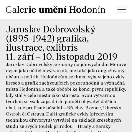
Jaroslav Dobrovolský
(1895-1942) grafika,
ilustrace, exlibris
11. září – 10. listopadu 2019
Jaroslav Dobrovolský je známý na jihovýchodní Moravě
nejen jako učitel a výtvarník, ale také jako angažovaný
občan a politik. Hodoňákům se ihned vybaví jeho cykly
kreseb a grafik zachycujících pozoruhodná a význačná
místa Hodonína a také období ke konci první republiky,
kdy stál v čele města jako starosta. Svou výtvarnou
tvorbou se však zapsal i do paměti obyvatel dalších
obcí, kde profesně působil – Břeclav, Bzenec, Uherský
Ostroh či Ostrava. Další grafické cykly (především
technikou dřevorytu) vytvářel na základě kresebných
studií ze svých toulek přírodou – Hrady a zámky