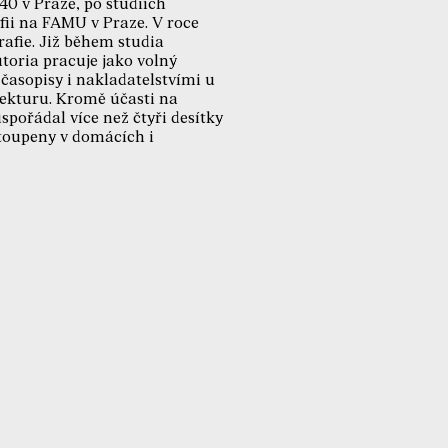
40 v Praze, po studiích
fii na FAMU v Praze. V roce
rafie. Již během studia
utoria pracuje jako volný
časopisy i nakladatelstvími u
itekturu. Kromě účasti na
ořádal více než čtyři desítky
stoupeny v domácích i