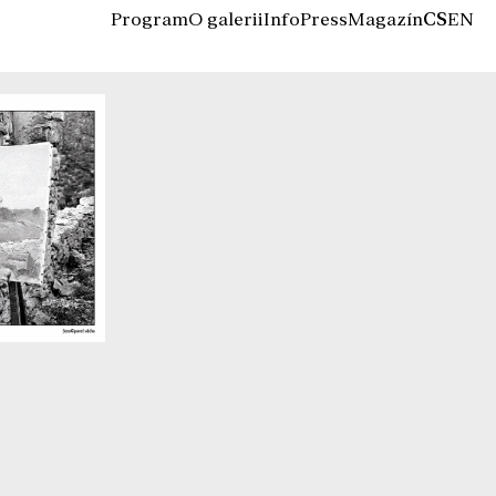
Program
O galerii
Info
Press
Magazín
CS
EN