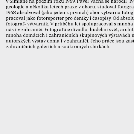
v Simiane na podzim roku 1969. Pavel Vácha se narodil 19
geologie a několika letech praxe v oboru, studoval fotogra
1968 absolvoval (jako jeden z prvních) obor výtvarná fotog
pracoval jako fotoreportér pro deníky i časopisy. Od absol
fotograf- výtvarník. V průběhu let spolupracoval s mnoha 
nás i v zahraničí. Fotografuje divadlo, hudební svět, arch
mnoha domácích i zahraničních skupinových výstavách usp
autorských výstav doma i v zahraničí. Jeho práce jsou za
zahraničních galeriích a soukromých sbírkách.