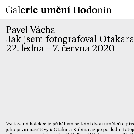
Pavel Vácha
Jak jsem fotografoval Otakar
22. ledna – 7. června 2020
Vystavená kolekce je příběhem setkání dvou umělců a před
jeho první návštěvy u Otakara Kubína až po poslední fotog