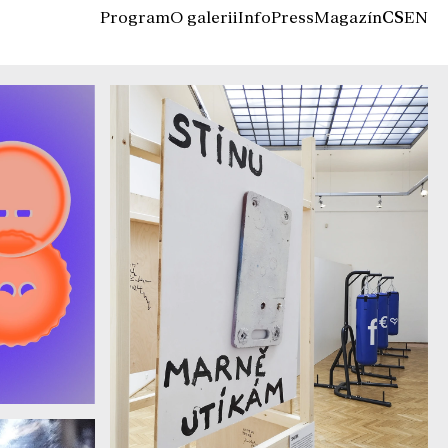
Program
O galerii
Info
Press
Magazín
CS
EN