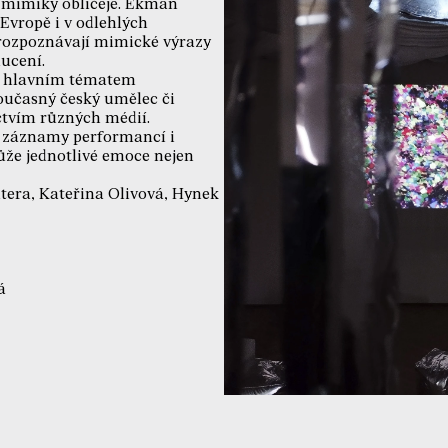
m mimiky obličeje. Ekman
 Evropě i v odlehlých
 rozpoznávají mimické výrazy
ucení.
ly hlavním tématem
současný český umělec či
ctvím různých médií.
y, záznamy performancí i
může jednotlivé emoce nejen
ntera, Kateřina Olivová, Hynek
á