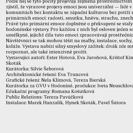
Podle něj se tyto pocity projevují zejména prostřednictví
zjistil, že výrazové projevy emocí jsou univerzální — lidé v
komunitách bez kontaktu se západní kulturou bez potíží
primárních emocí: radosti, smutku, hněvu, strachu, znech
Právě tyto primární emoce doplněné o překvapení se sta
hodonínské výstavy. Pro každou z nich byl osloven jeden 
umělkyně, jejichž díla tuto emoci zpracovávají prostředni
Návštěvníci se tak mohou těšit na malby, instalace, soch
koláže. Výstava nabízí silný smyslový zážitek: divák zde 
rozpoznat, ale také intenzivně prožít.
Vystavující autoři: Ester Hotová, Eva Jaroňová, Krištof Ki
Skoták
Kurátorka: Silvie Šeborová
Architektonické řešení: Eva Truncová
Grafické řešení: Nela Klímová, Tereza Bierská
Kurátorka za GVU v Hodoníně, produkce: Iveta Neuschlov
Edukační programy: Romana Košutková
Public Relations: Tereza Pavúčková
Instalace: Marek Hanzalík, Hynek Skoták, Pavel Šútora