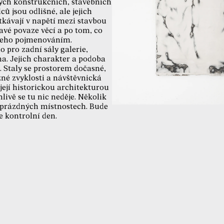
ých konstrukčních, stavebních
 jsou odlišné, ale jejich
kávají v napětí mezi stavbou
avé povaze věcí a po tom, co
jeho pojmenováním.
o pro zadní sály galerie,
na. Jejich charakter a podoba
 Staly se prostorem dočasné,
žné zvyklosti a návštěvnická
její historickou architekturou
ivě se tu nic neděje. Několik
v prázdných místnostech. Bude
e kontrolní den.