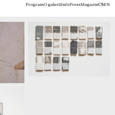
Program
O galerii
Info
Press
Magazín
CS
EN