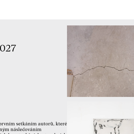
2027
 prvním setkáním autorů, které
edným následováním