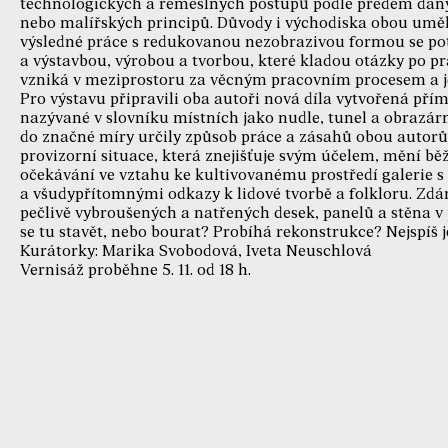
technologických a řemeslných postupů podle předem dan
nebo malířských principů. Důvody i východiska obou umělců
výsledné práce s redukovanou nezobrazivou formou se pot
a výstavbou, výrobou a tvorbou, které kladou otázky po pr
vzniká v meziprostoru za věcným pracovním procesem a 
Pro výstavu připravili oba autoři nová díla vytvořená přím
nazývané v slovníku místních jako nudle, tunel a obrazár
do značné míry určily způsob práce a zásahů obou autorů.
provizorní situace, která znejišťuje svým účelem, mění bě
očekávání ve vztahu ke kultivovanému prostředí galerie s 
a všudypřítomnými odkazy k lidové tvorbě a folkloru. Zdánl
pečlivě vybroušených a natřených desek, panelů a stěna 
se tu stavět, nebo bourat? Probíhá rekonstrukce? Nejspíš j
Kurátorky: Marika Svobodová, Iveta Neuschlová
Vernisáž proběhne 5. 11. od 18 h.