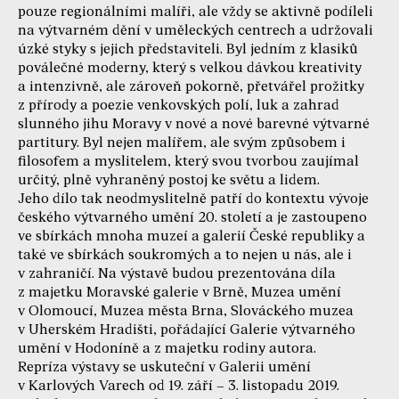
pouze regionálními malíři, ale vždy se aktivně podíleli
na výtvarném dění v uměleckých centrech a udržovali
úzké styky s jejich představiteli. Byl jedním z klasiků
poválečné moderny, který s velkou dávkou kreativity
a intenzivně, ale zároveň pokorně, přetvářel prožitky
z přírody a poezie venkovských polí, luk a zahrad
slunného jihu Moravy v nové a nové barevné výtvarné
partitury. Byl nejen malířem, ale svým způsobem i
filosofem a myslitelem, který svou tvorbou zaujímal
určitý, plně vyhraněný postoj ke světu a lidem.
Jeho dílo tak neodmyslitelně patří do kontextu vývoje
českého výtvarného umění 20. století a je zastoupeno
ve sbírkách mnoha muzeí a galerií České republiky a
také ve sbírkách soukromých a to nejen u nás, ale i
v zahraničí. Na výstavě budou prezentována díla
z majetku Moravské galerie v Brně, Muzea umění
v Olomoucí, Muzea města Brna, Slováckého muzea
v Uherském Hradišti, pořádající Galerie výtvarného
umění v Hodoníně a z majetku rodiny autora.
Repríza výstavy se uskuteční v Galerii umění
v Karlových Varech od 19. září – 3. listopadu 2019.