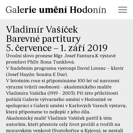
Vladimír Vašíček
Barevné partitury
5. července – 1. září 2019
Úvodní slovo pronese Mgr. Josef Fantura.K výstavě
promluví PhDr. Ilona Tunklová.
V hudebním programu vystoupí David Lorenc – klavír
(Josef Haydn: Sonáta E Dur).
V letošním roce si připomínáme 100 let od narození
výrazné tvůrčí osobnosti - akademického malíře
Vladimíra Vašíčka (1919 - 2003). Při této příležitosti
pořádá Galerie výtvarného umění v Hodoníně ve
spolupráci s Galerií umění v Karlových Varech výstavu,
která připomene to nejlepší z jeho díla.
Akademický malíř Vladimír Vašíček patřil k těm
autorům, kteří přestože celý život prožili a tvořili na
moravském venkově (Svatobořice u Kyjova), se nestali