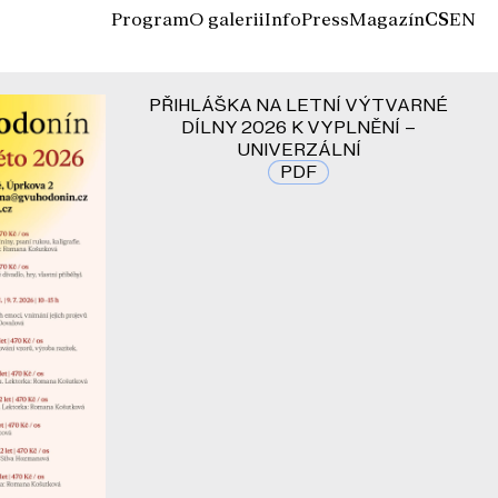
Program
O galerii
Info
Press
Magazín
CS
EN
PŘIHLÁŠKA NA LETNÍ VÝTVARNÉ
DÍLNY 2026 K VYPLNĚNÍ –
UNIVERZÁLNÍ
PDF