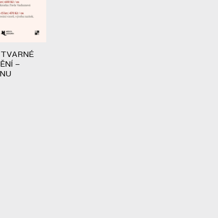
VÝTVARNÉ
ĚNÍ –
ÁNU