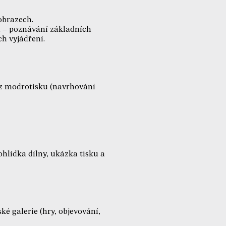
obrazech.
u – poznávání základních
ch vyjádření.
 z modrotisku (navrhování
ohlídka dílny, ukázka tisku a
é galerie (hry, objevování,