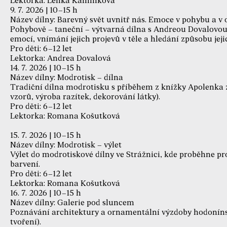
Lektorka: Lenka Kamínková
9. 7. 2026 | 10–15 h
Název dílny: Barevný svět uvnitř nás. Emoce v pohybu a v 
Pohybově – taneční – výtvarná dílna s Andreou Dovalovo
emocí, vnímání jejich projevů v těle a hledání způsobu jeji
Pro děti: 6–12 let
Lektorka: Andrea Dovalová
14. 7. 2026 | 10–15 h
Název dílny: Modrotisk – dílna
Tradiční dílna modrotisku s příběhem z knížky Apolenka
vzorů, výroba razítek, dekorování látky).
Pro děti: 6–12 let
Lektorka: Romana Košutková
15. 7. 2026 | 10–15 h
Název dílny: Modrotisk – výlet
Výlet do modrotiskové dílny ve Strážnici, kde proběhne pr
barvení.
Pro děti: 6–12 let
Lektorka: Romana Košutková
16. 7. 2026 | 10–15 h
Název dílny: Galerie pod sluncem
Poznávání architektury a ornamentální výzdoby hodonínsk
tvoření).