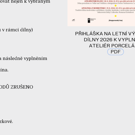
hovat nejen k vybraným
 v rámci dílny)
PŘIHLÁŠKA NA LETNÍ 
DÍLNY 2026 K VYPLN
ATELIÉR PORCEL
PDF
 a následně vyplněním
ína.
DŮVODŮ ZRUŠENO
zkové.