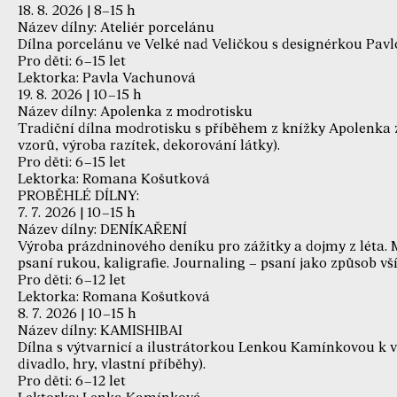
18. 8. 2026 | 8–15 h
Název dílny: Ateliér porcelánu
Dílna porcelánu ve Velké nad Veličkou s designérkou Pav
Pro děti: 6–15 let
Lektorka: Pavla Vachunová
19. 8. 2026 | 10–15 h
Název dílny: Apolenka z modrotisku
Tradiční dílna modrotisku s příběhem z knížky Apolenka
vzorů, výroba razítek, dekorování látky).
Pro děti: 6–15 let
Lektorka: Romana Košutková
PROBĚHLÉ DÍLNY:
7. 7. 2026 | 10–15 h
Název dílny: DENÍKAŘENÍ
Výroba prázdninového deníku pro zážitky a dojmy z léta.
psaní rukou, kaligrafie. Journaling – psaní jako způsob v
Pro děti: 6–12 let
Lektorka: Romana Košutková
8. 7. 2026 | 10–15 h
Název dílny: KAMISHIBAI
Dílna s výtvarnicí a ilustrátorkou Lenkou Kamínkovou k v
divadlo, hry, vlastní příběhy).
Pro děti: 6–12 let