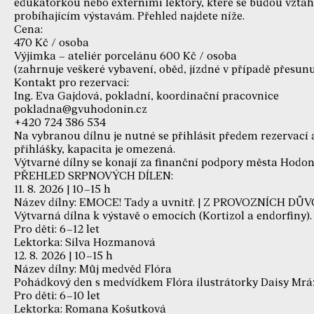
edukátorkou nebo externími lektory, které se budou vzta
probíhajícím výstavám. Přehled najdete níže.
Cena:
470 Kč / osoba
Výjimka – ateliér porcelánu 600 Kč / osoba
(zahrnuje veškeré vybavení, oběd, jízdné v případě přesunu
Kontakt pro rezervaci:
Ing. Eva Gajdová, pokladní, koordinační pracovnice
pokladna@gvuhodonin.cz
+420 724 386 534
Na vybranou dílnu je nutné se přihlásit předem rezervací
přihlášky, kapacita je omezená.
Výtvarné dílny se konají za finanční podpory města Hodon
PŘEHLED SRPNOVÝCH DÍLEN:
11. 8. 2026 | 10–15 h
Název dílny: EMOCE! Tady a uvnitř. | Z PROVOZNÍCH 
Výtvarná dílna k výstavě o emocích (Kortizol a endorfiny).
Pro děti: 6–12 let
Lektorka: Silva Hozmanová
12. 8. 2026 | 10–15 h
Název dílny: Můj medvěd Flóra
Pohádkový den s medvídkem Flóra ilustrátorky Daisy Mrá
Pro děti: 6–10 let
Lektorka: Romana Košutková