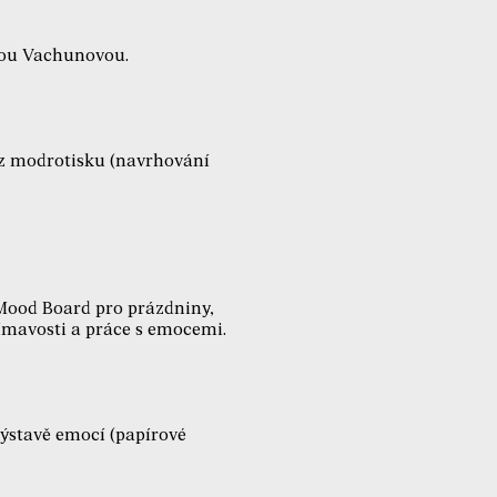
lou Vachunovou.
 z modrotisku (navrhování
 Mood Board pro prázdniny,
šímavosti a práce s emocemi.
ýstavě emocí (papírové