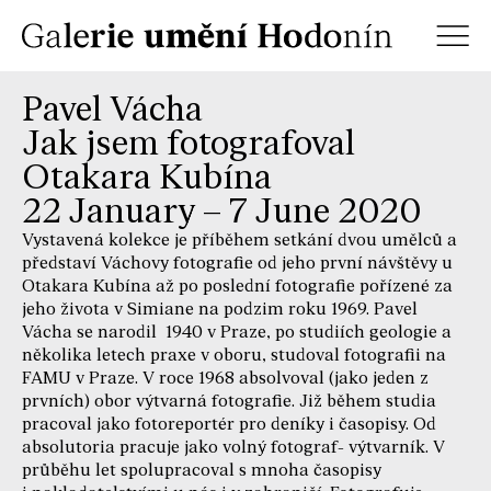
Pavel Vácha
Jak jsem fotografoval
Otakara Kubína
22 January – 7 June 2020
Vystavená kolekce je příběhem setkání dvou umělců a
představí Váchovy fotografie od jeho první návštěvy u
Otakara Kubína až po poslední fotografie pořízené za
jeho života v Simiane na podzim roku 1969. Pavel
Vácha se narodil 1940 v Praze, po studiích geologie a
několika letech praxe v oboru, studoval fotografii na
FAMU v Praze. V roce 1968 absolvoval (jako jeden z
prvních) obor výtvarná fotografie. Již během studia
pracoval jako fotoreportér pro deníky i časopisy. Od
absolutoria pracuje jako volný fotograf- výtvarník. V
průběhu let spolupracoval s mnoha časopisy