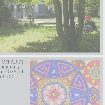
ON ART |
rnamenty
ra 2026 od
o 11.00