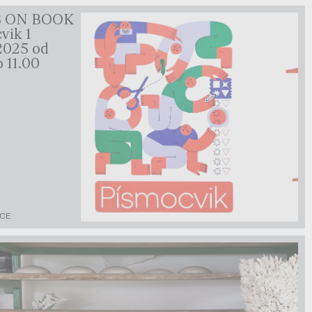
 ON BOOK
vik 1
 2025 od
o 11.00
KCE