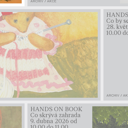
ARCHIV / AKCE
HANDS
Co by s
28. kvě
10.00 d
ARCHIV / A
HANDS ON BOOK
Co skrývá zahrada
9. dubna 2026 od
10.00 do 11.00