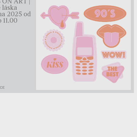
ON ART |
 láska
vna 2025 od
o 11.00
KCE