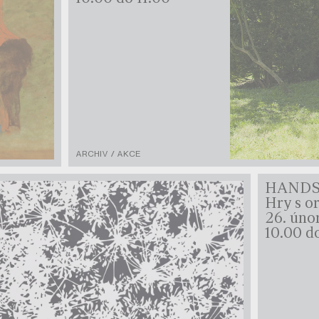
ARCHIV / AKCE
HANDS 
Hry s o
26. úno
10.00 d