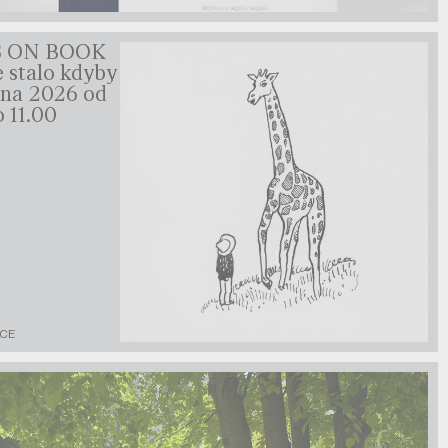
 ON BOOK
e stalo kdyby
tna 2026 od
o 11.00
KCE