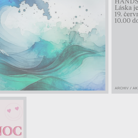
HANDS 
Láska je
19. čer
10.00 d
ARCHIV / A