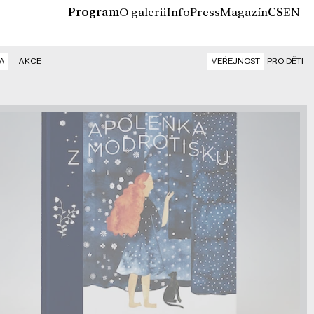
Program
O galerii
Info
Press
Magazín
CS
EN
A
AKCE
VEŘEJNOST
PRO DĚTI