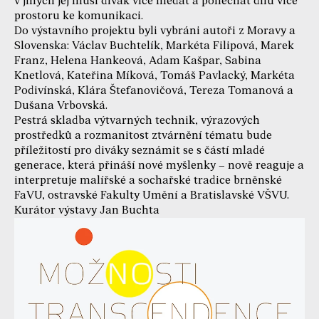
v jiných jej musí divák více hledat a ponechat dílu více
prostoru ke komunikaci.
Do výstavního projektu byli vybráni autoři z Moravy a
Slovenska: Václav Buchtelík, Markéta Filipová, Marek
Franz, Helena Hankeová, Adam Kašpar, Sabina
Knetlová, Kateřina Míková, Tomáš Pavlacký, Markéta
Podivínská, Klára Štefanovičová, Tereza Tomanová a
Dušana Vrbovská.
Pestrá skladba výtvarných technik, výrazových
prostředků a rozmanitost ztvárnění tématu bude
příležitostí pro diváky seznámit se s částí mladé
generace, která přináší nové myšlenky – nově reaguje a
interpretuje malířské a sochařské tradice brněnské
FaVU, ostravské Fakulty Umění a Bratislavské VŠVU.
Kurátor výstavy Jan Buchta