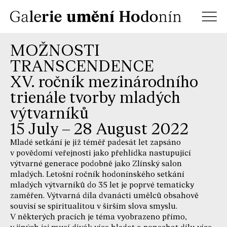
MOŽNOSTI
TRANSCENDENCE
XV. ročník mezinárodního
trienále tvorby mladých
výtvarníků
15 July – 28 August 2022
Mladé setkání je již téměř padesát let zapsáno
v povědomí veřejnosti jako přehlídka nastupující
výtvarné generace podobně jako Zlínský salon
mladých. Letošní ročník hodonínského setkání
mladých výtvarníků do 35 let je poprvé tematicky
zaměřen. Výtvarná díla dvanácti umělců obsahově
souvisí se spiritualitou v širším slova smyslu.
V některých pracích je téma vyobrazeno přímo,