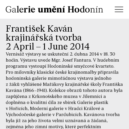
František Kaván
krajinářská tvorba
2 April – 1 June 2014
Vernisáž výstavy se uskuteční 2. dubna 2014 v 18. 30
hodin. Výstavu uvede Mgr. Josef Fantura. V hudebním
programu vystoupí Hodonínské smyčcové kvarteto.
Pro milovníky klasické české krajinomalby připravila
hodonínská galerie mimořádnou výstavu jednoho
z žáků vyhlášené Mařákovy krajinářské školy Františka
Kavána (1866–1941). Kolekce obrazů tohoto autora byla
zapůjčena z Krkonošského muzea v Jilemnici a
doplněna o kvalitní díla ze sbírek Galerie plastik
v Hořicích, Moderní galerie v Hradci Králové a
Východočeské galerie v Pardubicích. Kavánova tvorba
byla již za jeho života velmi uznávaná a žádaná,
zejména jeho zimní motivy, které perfektním