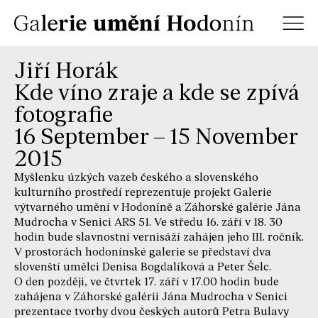
Jiří Horák
Kde víno zraje a kde se zpívá
fotografie
16 September – 15 November
2015
Myšlenku úzkých vazeb českého a slovenského
kulturního prostředí reprezentuje projekt Galerie
výtvarného umění v Hodoníně a Záhorské galérie Jána
Mudrocha v Senici ARS 51. Ve středu 16. září v 18. 30
hodin bude slavnostní vernisáží zahájen jeho III. ročník.
V prostorách hodonínské galerie se představí dva
slovenští umělci Denisa Bogdalíková a Peter Šelc.
O den později, ve čtvrtek 17. září v 17.00 hodin bude
zahájena v Záhorské galérii Jána Mudrocha v Senici
prezentace tvorby dvou českých autorů Petra Bulavy